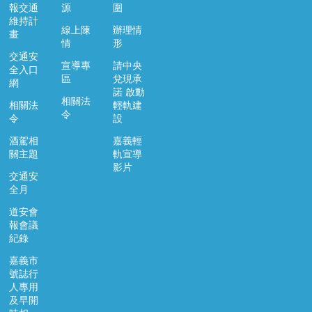
市
報交通
源
圍
維持計
政
線上陳
辦理情
畫
府
情
形
交通安
交
宣導專
請中央
全入口
通
區
兌現承
網
諾 啟動
處
相關法
相關法
輕軌建
FB
令
令
設
資
酒駕相
嘉義輕
訊
關主題
軌宣導
安
影片
交通安
全
全月
政
策
道安會
報會議
隱
紀錄
私
嘉義市
權
號誌行
政
人專用
策
及早開