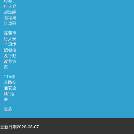
時相、
資
行人穿
料
越道線
開
退縮統
放
計專區
宣
嘉義市
告
行人安
全環境
總健檢
及行動
改善方
案
115年
道路交
通安全
執行計
畫
更多...
更新日期
2026-08-07