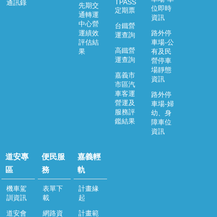
TPASS
通訊錄
先期交
位即時
定期票
便
通轉運
資訊
民
中心營
台鐵營
運績效
路外停
服
運查詢
評估結
車場-公
務
高鐵營
果
有及民
運查詢
營停車
嘉
場靜態
義
嘉義市
資訊
輕
市區汽
軌
車客運
路外停
營運及
車場-婦
服務評
幼、身
回
鑑結果
障車位
首
資訊
頁
網
道安專
便民服
嘉義輕
站
區
務
軌
導
覽
機車駕
表單下
計畫緣
訓資訊
載
起
嘉
義
道安會
網路資
計畫範