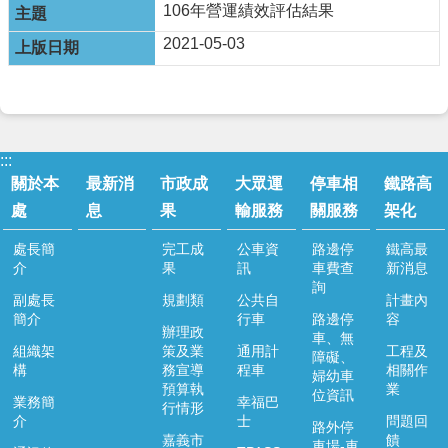
運
106年營運績效評估結果
輸
2021-05-03
服
務
停
車
相
:::
關
關於本
最新消
市政成
大眾運
停車相
鐵路高
服
處
息
果
輸服務
關服務
架化
務
處長簡
完工成
公車資
路邊停
鐵高最
鐵
介
果
訊
車費查
新消息
路
詢
高
副處長
規劃類
公共自
計畫內
架
簡介
行車
路邊停
容
辦理政
化
車、無
組織架
策及業
通用計
工程及
障礙、
構
務宣導
程車
相關作
道
婦幼車
預算執
業
安
位資訊
業務簡
幸福巴
行情形
專
介
士
問題回
路外停
區
嘉義市
饋
車場-車