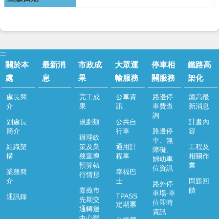
運
輸
服
務
停
:::
車
關於本
最新消
市政成
大眾運
停車相
鐵路高
相
處
息
果
輸服務
關服務
架化
關
服
處長簡
完工成
公車資
路邊停
鐵高最
務
介
果
訊
車費查
新消息
詢
副處長
規劃類
公共自
計畫內
鐵
簡介
行車
路邊停
容
路
辦理政
車、無
高
組織架
策及業
通用計
工程及
障礙、
架
構
務宣導
程車
相關作
婦幼車
化
預算執
業
位資訊
業務簡
幸福巴
行情形
介
士
問題回
道
路外停
嘉義市
饋
安
車場-車
TPASS
通訊錄
先期交
位即時
專
定期票
通轉運
資訊
區
中心營