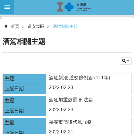
跳到主要內容區塊
:::
進
:::
階
首頁
道安專區
酒駕相關主題
搜
尋
酒駕相關主題
關
於
本
酒駕新法 道交條例篇 (111年)
處
2022-02-23
最
酒駕加重處罰 刑法篇
新
消
2022-02-23
息
嘉義市酒後代駕服務
大
眾
2022-02-21