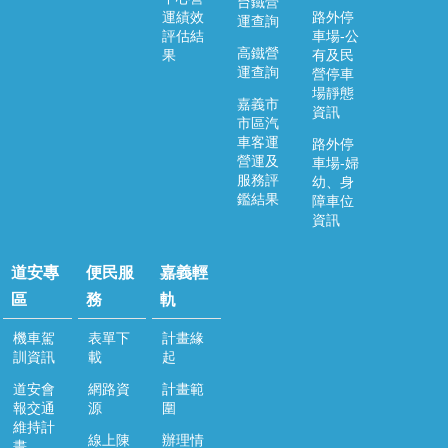
台鐵營
運績效
路外停
運查詢
便
評估結
車場-公
民
高鐵營
果
有及民
服
運查詢
營停車
務
場靜態
嘉義市
資訊
市區汽
嘉
車客運
路外停
義
營運及
車場-婦
輕
服務評
幼、身
軌
鑑結果
障車位
資訊
回
首
道安專
便民服
嘉義輕
頁
區
務
軌
網
站
機車駕
表單下
計畫緣
訓資訊
載
起
導
覽
道安會
網路資
計畫範
報交通
源
圍
嘉
維持計
義
線上陳
辦理情
畫