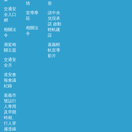
市
情
形
交通安
政
宣導專
請中央
全入口
府
區
兌現承
網
諾 啟動
交
相關法
相關法
輕軌建
通
令
令
設
處
酒駕相
嘉義輕
FB
關主題
軌宣導
影片
資
交通安
訊
全月
安
道安會
全
報會議
政
紀錄
策
嘉義市
隱
號誌行
私
人專用
及早開
權
時相、
政
行人穿
策
越道線