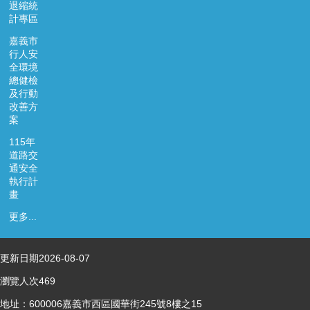
退縮統
資
計專區
料
開
嘉義市
放
行人安
宣
全環境
總健檢
告
及行動
改善方
案
115年
道路交
通安全
執行計
畫
更多...
更新日期
2026-08-07
瀏覽人次
469
地址：600006嘉義市西區國華街245號8樓之15