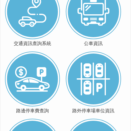
運
輸
服
務
停
車
交通資訊查詢系統
公車資訊
相
關
服
務
鐵
路
高
架
化
道
路邊停車費查詢
路外停車場車位資訊
安
專
區