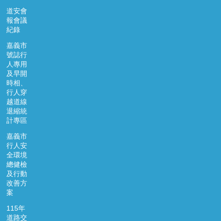
道安會
報會議
紀錄
嘉義市
號誌行
人專用
及早開
時相、
行人穿
越道線
退縮統
計專區
嘉義市
行人安
全環境
總健檢
及行動
改善方
案
115年
道路交