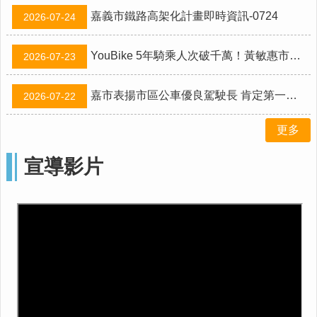
資
嘉義市鐵路高架化計畫即時資訊-0724
2026-07-24
料
開
放
YouBike 5年騎乘人次破千萬！黃敏惠市長盼補齊「高鐵聯外軌道」拼圖
2026-07-23
宣
告
嘉市表揚市區公車優良駕駛長 肯定第一線駕駛專業 持續提升公共運輸服務品質
2026-07-22
更多
宣導影片