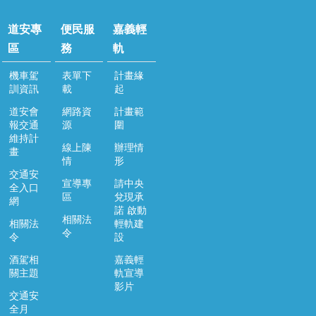
道安專
便民服
嘉義輕
區
務
軌
機車駕
表單下
計畫緣
訓資訊
載
起
道安會
網路資
計畫範
報交通
源
圍
維持計
線上陳
辦理情
畫
情
形
交通安
宣導專
請中央
全入口
區
兌現承
網
諾 啟動
相關法
相關法
輕軌建
令
令
設
酒駕相
嘉義輕
關主題
軌宣導
影片
交通安
全月