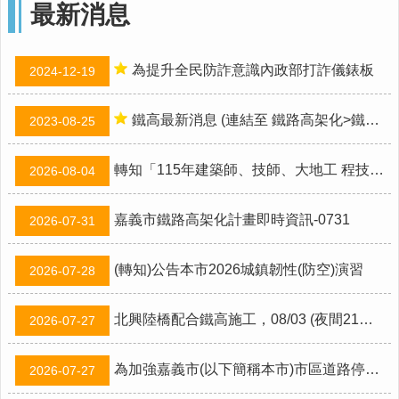
最新消息
市
政
府
為提升全民防詐意識內政部打詐儀錶板
2024-12-19
交
通
處
鐵高最新消息 (連結至 鐵路高架化>鐵高最新消息 專區)
2023-08-25
FB
轉知「115年建築師、技師、大地工 程技師（第二階段考試）、不動產經紀人、記帳士考試」 報名訊息
2026-08-04
資
訊
安
嘉義市鐵路高架化計畫即時資訊-0731
2026-07-31
全
政
策
(轉知)公告本市2026城鎮韌性(防空)演習
2026-07-28
隱
北興陸橋配合鐵高施工，08/03 (夜間21時至翌日6時)全線封閉
私
2026-07-27
權
政
為加強嘉義市(以下簡稱本市)市區道路停車秩序整頓及提高停車周轉率，本市東區體育館自有停車彎自115年8月1日起實施路邊停車收費管理事宜。
2026-07-27
策