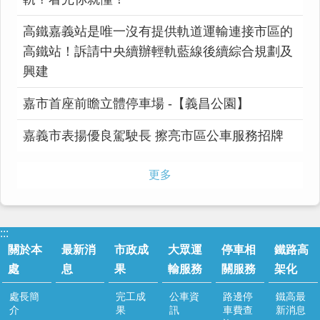
高鐵嘉義站是唯一沒有提供軌道運輸連接市區的
高鐵站！訴請中央續辦輕軌藍線後續綜合規劃及
興建
嘉市首座前瞻立體停車場 -【義昌公園】
嘉義市表揚優良駕駛長 擦亮市區公車服務招牌
更多
:::
關於本
最新消
市政成
大眾運
停車相
鐵路高
處
息
果
輸服務
關服務
架化
處長簡
完工成
公車資
路邊停
鐵高最
介
果
訊
車費查
新消息