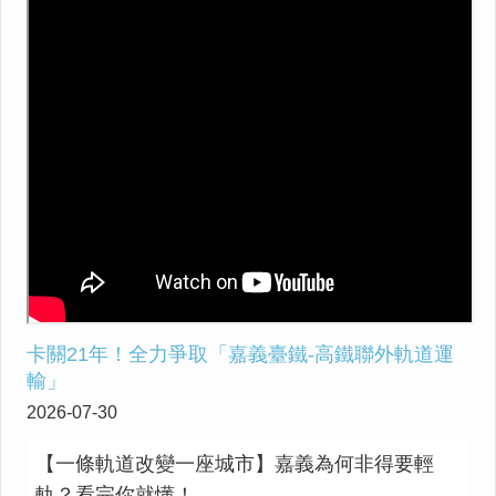
卡關21年！全力爭取「嘉義臺鐵-高鐵聯外軌道運
輸」
2026-07-30
【一條軌道改變一座城市】嘉義為何非得要輕
軌？看完你就懂！