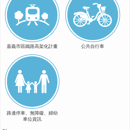
便
民
服
務
嘉
義
嘉義市區鐵路高架化計畫
公共自行車
輕
軌
回
首
頁
網
站
導
覽
路邊停車、無障礙、婦幼
車位資訊
嘉
義