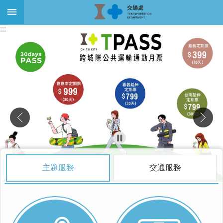
跳到主要內容區塊
:::
:::
進
階
搜
尋
關
於
本
處
最
新
主題服務
交通服務
消
息
大
眾