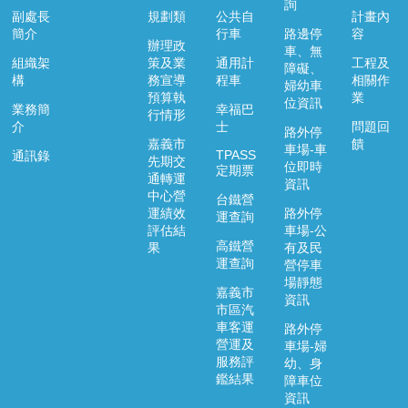
詢
副處長
規劃類
公共自
計畫內
簡介
行車
路邊停
容
辦理政
車、無
組織架
策及業
通用計
工程及
障礙、
構
務宣導
程車
相關作
婦幼車
預算執
業
位資訊
業務簡
幸福巴
行情形
介
士
問題回
路外停
嘉義市
饋
車場-車
TPASS
通訊錄
先期交
位即時
定期票
通轉運
資訊
中心營
台鐵營
運績效
路外停
運查詢
評估結
車場-公
高鐵營
果
有及民
運查詢
營停車
場靜態
嘉義市
資訊
市區汽
車客運
路外停
營運及
車場-婦
服務評
幼、身
鑑結果
障車位
資訊