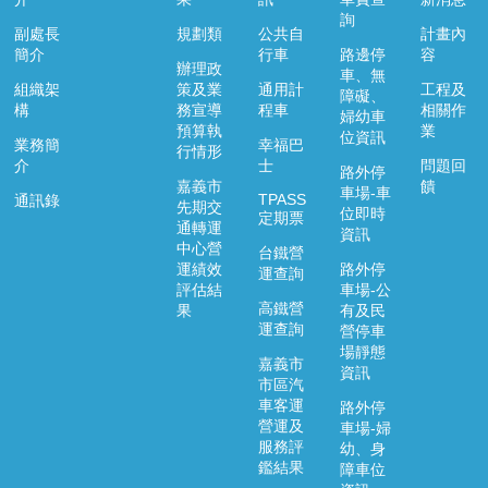
詢
副處長
規劃類
公共自
計畫內
簡介
行車
路邊停
容
辦理政
車、無
組織架
策及業
通用計
工程及
障礙、
構
務宣導
程車
相關作
婦幼車
預算執
業
位資訊
業務簡
幸福巴
行情形
介
士
問題回
路外停
嘉義市
饋
車場-車
TPASS
通訊錄
先期交
位即時
定期票
通轉運
資訊
中心營
台鐵營
運績效
路外停
運查詢
評估結
車場-公
高鐵營
果
有及民
運查詢
營停車
場靜態
嘉義市
資訊
市區汽
車客運
路外停
營運及
車場-婦
服務評
幼、身
鑑結果
障車位