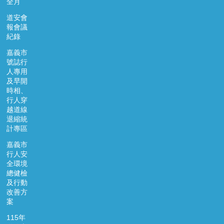
全月
道安會
報會議
紀錄
嘉義市
號誌行
人專用
及早開
時相、
行人穿
越道線
退縮統
計專區
嘉義市
行人安
全環境
總健檢
及行動
改善方
案
115年