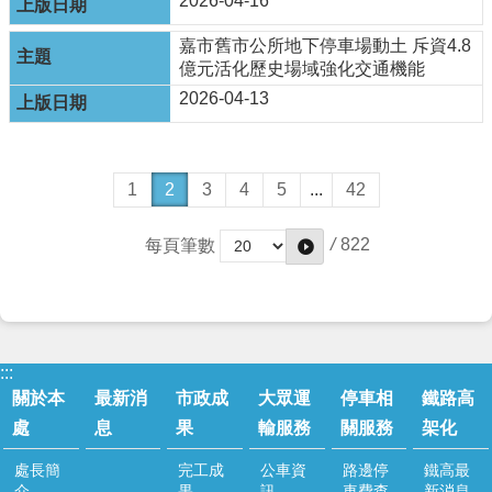
2026-04-16
資
料
嘉市舊市公所地下停車場動土 斥資4.8
開
億元活化歷史場域強化交通機能
放
2026-04-13
宣
告
1
2
3
4
5
...
42
/
822
每頁筆數
:::
關於本
最新消
市政成
大眾運
停車相
鐵路高
處
息
果
輸服務
關服務
架化
處長簡
完工成
公車資
路邊停
鐵高最
介
果
訊
車費查
新消息