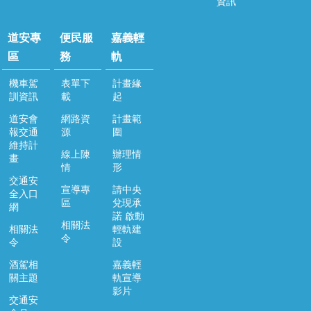
資訊
道安專
便民服
嘉義輕
區
務
軌
機車駕
表單下
計畫緣
訓資訊
載
起
道安會
網路資
計畫範
報交通
源
圍
維持計
線上陳
辦理情
畫
情
形
交通安
宣導專
請中央
全入口
區
兌現承
網
諾 啟動
相關法
相關法
輕軌建
令
令
設
酒駕相
嘉義輕
關主題
軌宣導
影片
交通安