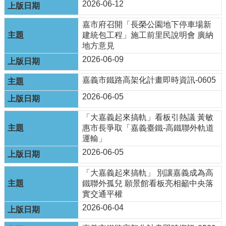
2026-06-12
運
輸
嘉市府召開「長榮公園地下停車場新
服
建統包工程」施工前里民說明會 廣納
務
地方意見
停
2026-06-09
車
相
嘉義市鐵路高架化計畫即時資訊-0605
關
2026-06-05
服
務
「大嘉義起來搞軌」看板引熱議 黃敏
鐵
惠市長爭取「嘉義臺鐵-高鐵聯外軌道
路
運輸」
高
2026-06-05
架
化
「大嘉義起來搞軌」 別讓嘉義成為高
鐵聯外孤兒 願景館看板亮相籲中央落
道
實交通平權
安
2026-06-04
專
區