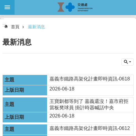
跳到主要內容區塊
:::
進
:::
階
首頁
最新消息
搜
尋
最新消息
關
於
本
嘉義市鐵路高架化計畫即時資訊-0618
處
2026-06-18
最
王寶釧都等到了 嘉義還沒！嘉市府拒
新
當板凳球員 掛計時器喊話中央
消
息
2026-06-18
大
嘉義市鐵路高架化計畫即時資訊-0612
眾