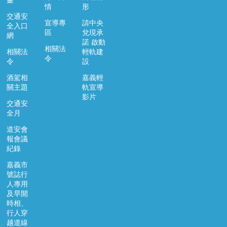
畫
市
情
形
政
交通安
宣導專
請中央
全入口
府
區
兌現承
網
諾 啟動
交
相關法
相關法
輕軌建
通
令
令
設
處
FB
酒駕相
嘉義輕
關主題
軌宣導
影片
資
交通安
訊
全月
安
道安會
全
報會議
政
紀錄
策
嘉義市
隱
號誌行
私
人專用
權
及早開
政
時相、
行人穿
策
越道線