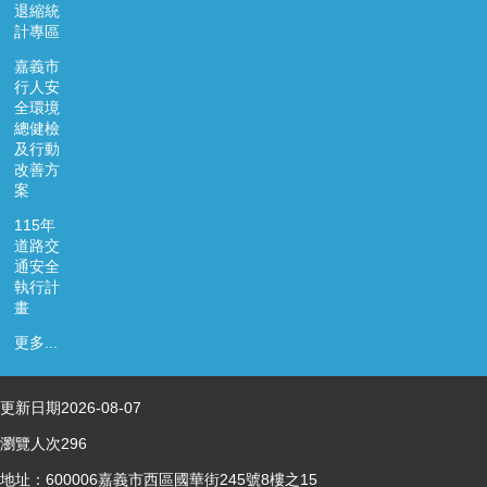
退縮統
資
計專區
料
開
嘉義市
放
行人安
宣
全環境
告
總健檢
及行動
改善方
案
115年
道路交
通安全
執行計
畫
更多...
更新日期
2026-08-07
瀏覽人次
296
地址：600006嘉義市西區國華街245號8樓之15