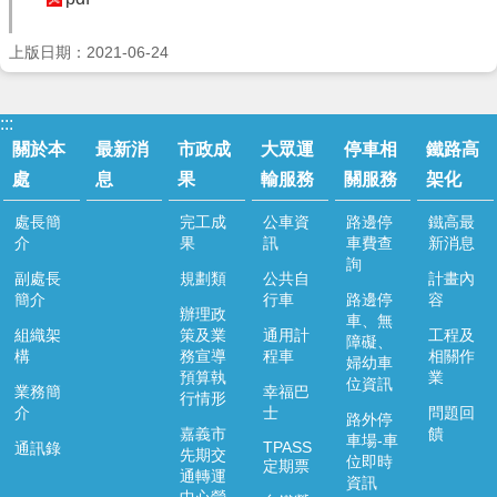
運
輸
上版日期：2021-06-24
服
務
停
:::
車
關於本
最新消
市政成
大眾運
停車相
鐵路高
相
處
息
果
輸服務
關服務
架化
關
服
處長簡
完工成
公車資
路邊停
鐵高最
務
介
果
訊
車費查
新消息
詢
鐵
副處長
規劃類
公共自
計畫內
簡介
行車
路邊停
容
路
辦理政
車、無
高
組織架
策及業
通用計
工程及
障礙、
架
構
務宣導
程車
相關作
婦幼車
化
預算執
業
位資訊
業務簡
幸福巴
行情形
介
士
問題回
道
路外停
嘉義市
饋
安
車場-車
TPASS
通訊錄
先期交
專
位即時
定期票
通轉運
資訊
區