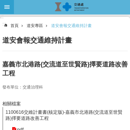
跳到主要內容區塊
:::
進
:::
階
首頁
道安專區
道安會報交通維持計畫
搜
尋
道安會報交通維持計畫
關
嘉義市北港路(交流道至世賢路)擇要道路改善
於
工程
本
處
發布單位：交通治理科
最
新
消
相關檔案
息
1100616交維計畫書(核定版)-嘉義市北港路(交流道至世賢
路)擇要道路改善工程
大
眾
pdf