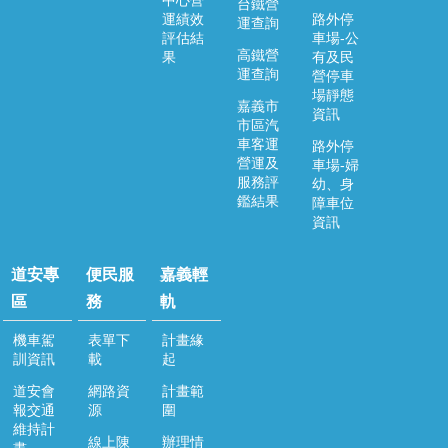
中心營
台鐵營
運績效
路外停
運查詢
便
評估結
車場-公
民
高鐵營
果
有及民
服
運查詢
營停車
務
場靜態
嘉義市
資訊
市區汽
嘉
車客運
路外停
義
營運及
車場-婦
輕
服務評
幼、身
軌
鑑結果
障車位
資訊
回
首
道安專
便民服
嘉義輕
頁
區
務
軌
網
站
機車駕
表單下
計畫緣
導
訓資訊
載
起
覽
道安會
網路資
計畫範
報交通
源
圍
嘉
維持計
義
線上陳
辦理情