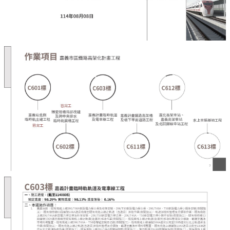
運
輸
服
務
停
車
相
關
服
務
鐵
路
高
架
化
道
安
專
區