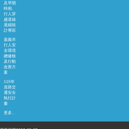
及早開
時相、
行人穿
越道線
退縮統
計專區
嘉義市
行人安
全環境
總健檢
及行動
改善方
案
115年
道路交
通安全
執行計
畫
更多...