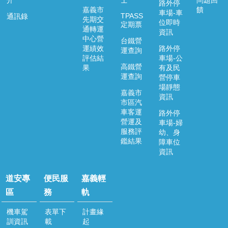
介
士
問題回
路外停
嘉義市
饋
車場-車
TPASS
通訊錄
先期交
位即時
定期票
通轉運
資訊
中心營
台鐵營
運績效
路外停
運查詢
評估結
車場-公
高鐵營
果
有及民
運查詢
營停車
場靜態
嘉義市
資訊
市區汽
車客運
路外停
營運及
車場-婦
服務評
幼、身
鑑結果
障車位
資訊
道安專
便民服
嘉義輕
區
務
軌
機車駕
表單下
計畫緣
訓資訊
載
起