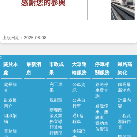
上版日期：2025-08-08
:::
關於本
最新消
市政成
大眾運
停車相
鐵路高
處
息
果
輸服務
關服務
架化
處長簡
完工成
公車資
路邊停
鐵高最
介
果
訊
車費查
新消息
詢
副處長
規劃類
公共自
計畫內
簡介
行車
路邊停
容
辦理政
車、無
組織架
策及業
通用計
工程及
障礙、
構
務宣導
程車
相關作
婦幼車
預算執
業
位資訊
業務簡
幸福巴
行情形