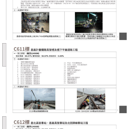
便
民
服
務
嘉
義
輕
軌
回
首
頁
網
站
導
覽
嘉
義