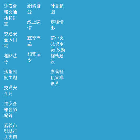
道安會
網路資
計畫範
報交通
源
圍
維持計
線上陳
辦理情
畫
情
形
交通安
宣導專
請中央
全入口
區
兌現承
網
諾 啟動
相關法
相關法
輕軌建
令
令
設
酒駕相
嘉義輕
關主題
軌宣導
影片
交通安
全月
道安會
報會議
紀錄
嘉義市
號誌行
人專用