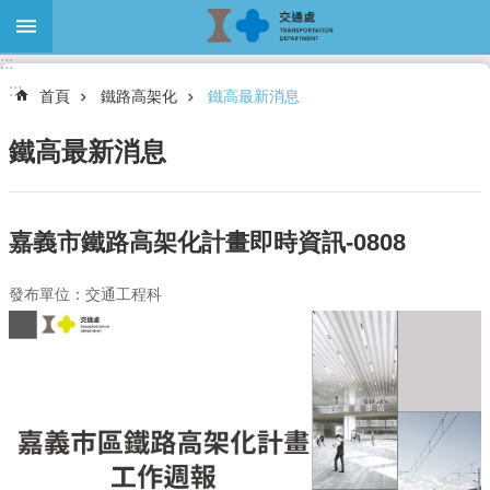
跳到主要內容區塊
:::
進
:::
階
首頁
鐵路高架化
鐵高最新消息
搜
尋
鐵高最新消息
關
嘉義市鐵路高架化計畫即時資訊-0808
於
本
發布單位：交通工程科
處
最
新
消
息
大
眾