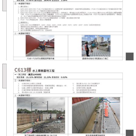
市
政
府
交
通
處
FB
資
訊
安
全
政
策
隱
私
權
政
策