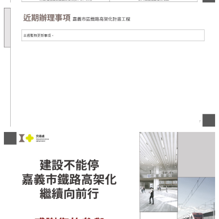
資
料
開
放
宣
告