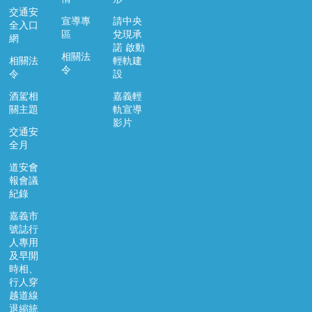
市
交通安
宣導專
請中央
政
全入口
區
兌現承
府
網
諾 啟動
相關法
相關法
輕軌建
交
令
令
設
通
處
酒駕相
嘉義輕
FB
關主題
軌宣導
影片
交通安
資
全月
訊
安
道安會
全
報會議
紀錄
政
策
嘉義市
號誌行
隱
人專用
私
及早開
權
時相、
政
行人穿
策
越道線
退縮統