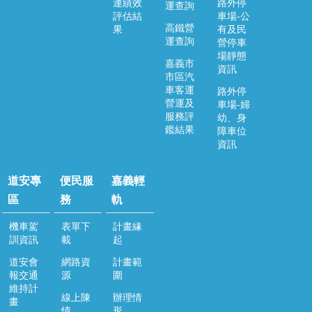
運績效
路外停
運查詢
評估結
車場-公
便
高鐵營
果
有及民
民
運查詢
營停車
服
場靜態
務
嘉義市
資訊
市區汽
嘉
車客運
路外停
義
營運及
車場-婦
服務評
輕
幼、身
鑑結果
障車位
軌
資訊
回
首
道安專
便民服
嘉義輕
頁
區
務
軌
網
機車駕
表單下
計畫緣
站
訓資訊
載
起
導
道安會
網路資
計畫範
覽
報交通
源
圍
維持計
嘉
線上陳
辦理情
畫
義
情
形