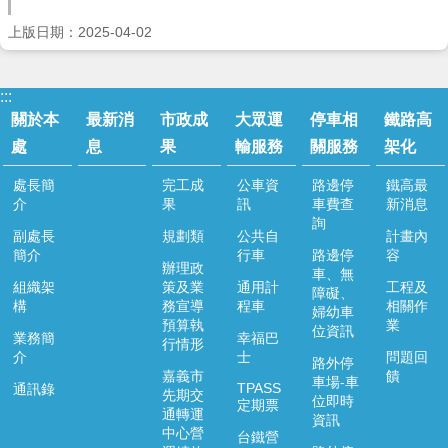
運
輸
上版日期：2025-04-02
服
務
:::
停
關於本
最新消
市政成
大眾運
停車相
鐵路高
車
處
息
果
輸服務
關服務
架化
相
關
處長簡
完工成
公車資
路邊停
鐵高最
服
介
果
訊
車費查
新消息
務
詢
副處長
規劃類
公共自
計畫內
鐵
簡介
行車
路邊停
容
辦理政
路
車、無
組織架
策及業
通用計
工程及
高
障礙、
構
務宣導
程車
相關作
婦幼車
架
預算執
業
位資訊
化
業務簡
幸福巴
行情形
介
士
問題回
路外停
道
嘉義市
饋
車場-車
TPASS
通訊錄
安
先期交
位即時
定期票
通轉運
專
資訊
中心營
區
台鐵營