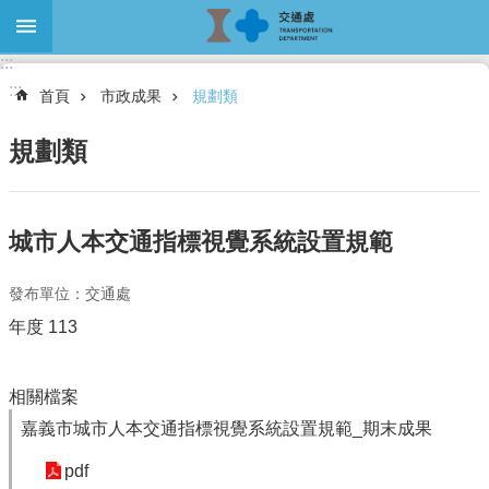
跳到主要內容區塊
:::
進
:::
階
首頁
市政成果
規劃類
搜
尋
規劃類
關
城市人本交通指標視覺系統設置規範
於
本
發布單位：交通處
處
年度 113
最
新
消
相關檔案
息
嘉義市城市人本交通指標視覺系統設置規範_期末成果
大
pdf
眾