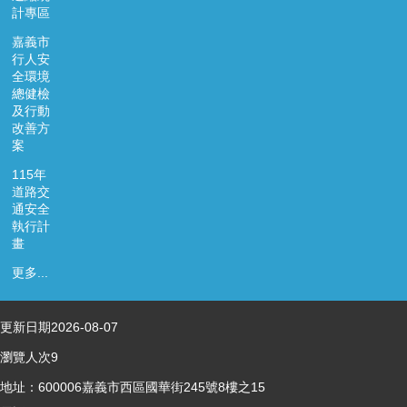
資
計專區
料
嘉義市
開
行人安
放
全環境
宣
總健檢
告
及行動
改善方
案
115年
道路交
通安全
執行計
畫
更多...
更新日期
2026-08-07
瀏覽人次
9
地址：600006嘉義市西區國華街245號8樓之15