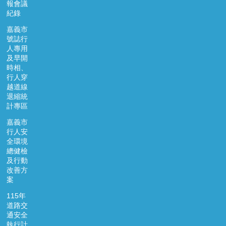
報會議
紀錄
嘉義市
號誌行
人專用
及早開
時相、
行人穿
越道線
退縮統
計專區
嘉義市
行人安
全環境
總健檢
及行動
改善方
案
115年
道路交
通安全
執行計