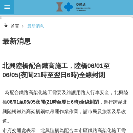
跳到主要內容區塊
:::
進
:::
階
首頁
最新消息
搜
尋
最新消息
關
北興陸橋配合鐵高施工，陸橋06/01至
於
06/05(夜間21時至翌日6時)全線封閉
本
處
為配合鐵路高架化施工需要及維護用路人行車安全，北興陸
最
新
橋
06/01至06/05夜間(21時至翌日6時)全線封閉
，進行跨越北
消
興陸橋鐵路高架橋鋼軌吊運作業作業，請市民及旅客及早改
息
道。
大
眾
市府交通處表示，北興陸橋為配合本市區鐵路高架化施工需