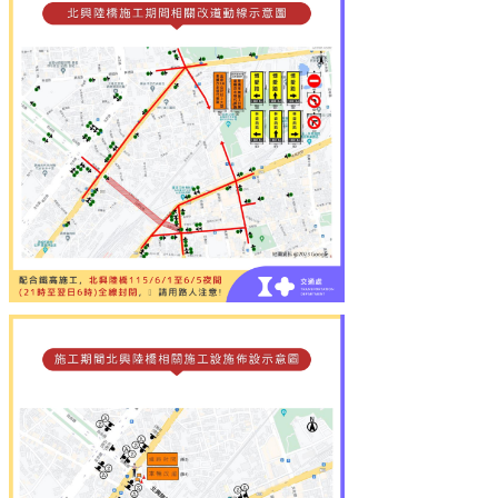
市
政
府
交
通
處
FB
資
訊
安
全
政
策
隱
私
權
政
策