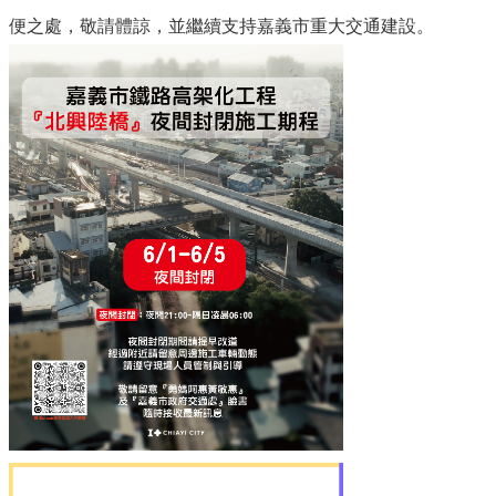
便之處，敬請體諒，並繼續支持嘉義市重大交通建設。
便
民
服
務
嘉
義
輕
軌
回
首
頁
網
站
導
覽
嘉
義