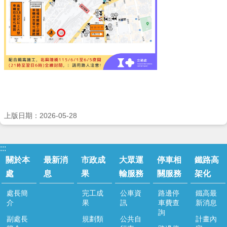
資
料
開
放
宣
告
上版日期：2026-05-28
:::
關於本
最新消
市政成
大眾運
停車相
鐵路高
處
息
果
輸服務
關服務
架化
處長簡
完工成
公車資
路邊停
鐵高最
介
果
訊
車費查
新消息
詢
副處長
規劃類
公共自
計畫內