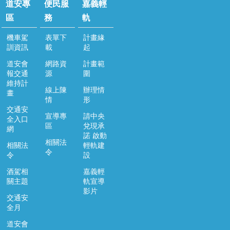
道安專
便民服
嘉義輕
區
務
軌
機車駕
表單下
計畫緣
訓資訊
載
起
道安會
網路資
計畫範
報交通
源
圍
維持計
線上陳
辦理情
畫
情
形
交通安
宣導專
請中央
全入口
區
兌現承
網
諾 啟動
相關法
相關法
輕軌建
令
令
設
酒駕相
嘉義輕
關主題
軌宣導
影片
交通安
全月
道安會