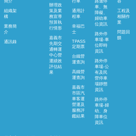
簡介
行車
路邊停
容
辦理政
車、無
組織架
策及業
通用計
工程及
障礙、
構
務宣導
程車
相關作
婦幼車
預算執
業
位資訊
業務簡
幸福巴
行情形
介
士
問題回
路外停
嘉義市
饋
車場-車
TPASS
通訊錄
先期交
位即時
定期票
通轉運
資訊
中心營
台鐵營
運績效
路外停
運查詢
評估結
車場-公
高鐵營
果
有及民
運查詢
營停車
場靜態
嘉義市
資訊
市區汽
車客運
路外停
營運及
車場-婦
服務評
幼、身
鑑結果
障車位
資訊