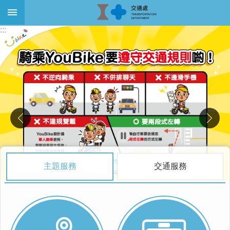
跳到主要內容區塊
:::
:::
進
階
搜
尋
關
於
本
處
最
主題服務
交通服務
新
消
息
大
眾