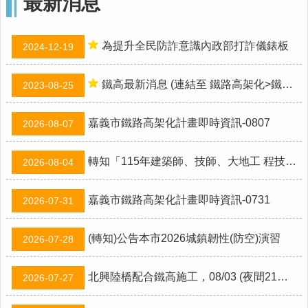
最新消息
市
政
府
為提升全民防詐意識內政部打詐儀錶板
2024-12-19
交
通
鐵高最新消息 (連結至 鐵路高架化>鐵高最新消息 專區)
2023-08-25
處
FB
嘉義市鐵路高架化計畫即時資訊-0807
2026-08-07
資
訊
轉知「115年建築師、技師、大地工 程技師（第二階段考試）、不動產經紀人、記帳士考試」 報名訊息
2026-08-04
安
全
政
嘉義市鐵路高架化計畫即時資訊-0731
2026-07-31
策
隱
(轉知)公告本市2026城鎮韌性(防空)演習
2026-07-28
私
權
政
北興陸橋配合鐵高施工，08/03 (夜間21時至翌日6時)全線封閉
2026-07-27
策