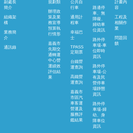
副處長
規劃類
公共自
計畫內
簡介
行車
路邊停
容
辦理政
車、無
組織架
策及業
通用計
工程及
障礙、
構
務宣導
程車
相關作
婦幼車
預算執
業
位資訊
業務簡
幸福巴
行情形
介
士
問題回
路外停
嘉義市
饋
車場-車
TPASS
通訊錄
先期交
位即時
定期票
通轉運
資訊
中心營
台鐵營
運績效
路外停
運查詢
評估結
車場-公
高鐵營
果
有及民
運查詢
營停車
場靜態
嘉義市
資訊
市區汽
車客運
路外停
營運及
車場-婦
服務評
幼、身
鑑結果
障車位
資訊