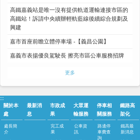
高鐵嘉義站是唯一沒有提供軌道運輸連接市區的
高鐵站！訴請中央續辦輕軌藍線後續綜合規劃及
興建
嘉市首座前瞻立體停車場 -【義昌公園】
嘉義市表揚優良駕駛長 擦亮市區公車服務招牌
更多
:::
關於本
最新消
市政成
大眾運
停車相
鐵路高
處
息
果
輸服務
關服務
架化
處長簡
完工成
公車資
路邊停
鐵高最
介
果
訊
車費查
新消息
詢