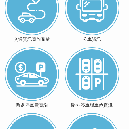
運
輸
服
務
停
車
交通資訊查詢系統
公車資訊
相
關
服
務
鐵
路
高
架
化
路邊停車費查詢
路外停車場車位資訊
道
安
專
區