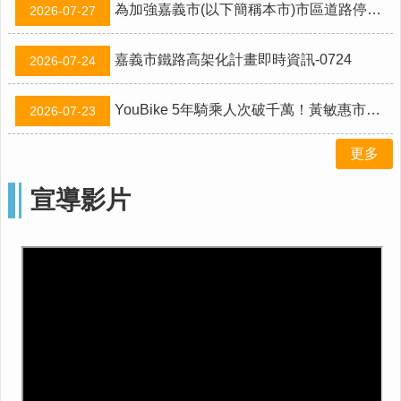
為加強嘉義市(以下簡稱本市)市區道路停車秩序整頓及提高停車周轉率，本市東區體育館自有停車彎自115年8月1日起實施路邊停車收費管理事宜。
2026-07-27
資
料
開
嘉義市鐵路高架化計畫即時資訊-0724
2026-07-24
放
宣
告
YouBike 5年騎乘人次破千萬！黃敏惠市長盼補齊「高鐵聯外軌道」拼圖
2026-07-23
更多
宣導影片