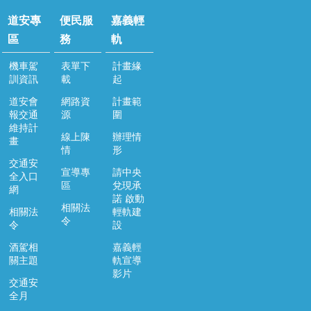
道安專
便民服
嘉義輕
區
務
軌
機車駕
表單下
計畫緣
訓資訊
載
起
道安會
網路資
計畫範
報交通
源
圍
維持計
線上陳
辦理情
畫
情
形
交通安
宣導專
請中央
全入口
區
兌現承
網
諾 啟動
相關法
相關法
輕軌建
令
令
設
酒駕相
嘉義輕
關主題
軌宣導
影片
交通安
全月