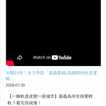
卡關21年！全力爭取「嘉義臺鐵-高鐵聯外軌道運
輸」
2026-07-30
【一條軌道改變一座城市】嘉義為何非得要輕
軌？看完你就懂！