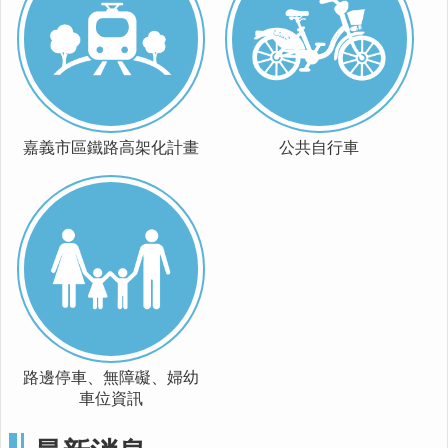
便
民
服
務
嘉
嘉義市區鐵路高架化計畫
公共自行車
義
輕
軌
回
首
頁
網
站
導
路邊停車、無障礙、婦幼
覽
車位資訊
嘉
義