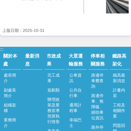
上版日期：2025-10-31
:::
關於本
最新消
市政成
大眾運
停車相
鐵路高
處
息
果
輸服務
關服務
架化
處長簡
完工成
公車資
路邊停
鐵高最
介
果
訊
車費查
新消息
詢
副處長
規劃類
公共自
計畫內
簡介
行車
路邊停
容
辦理政
車、無
組織架
策及業
通用計
工程及
障礙、
構
務宣導
程車
相關作
婦幼車
預算執
業
位資訊
業務簡
幸福巴
行情形
介
士
問題回
路外停