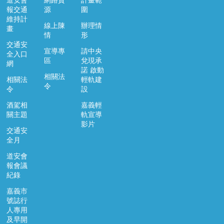
道安會
網路資
計畫範
報交通
源
圍
維持計
線上陳
辦理情
畫
情
形
交通安
宣導專
請中央
全入口
區
兌現承
網
諾 啟動
相關法
相關法
輕軌建
令
令
設
酒駕相
嘉義輕
關主題
軌宣導
影片
交通安
全月
道安會
報會議
紀錄
嘉義市
號誌行
人專用
及早開