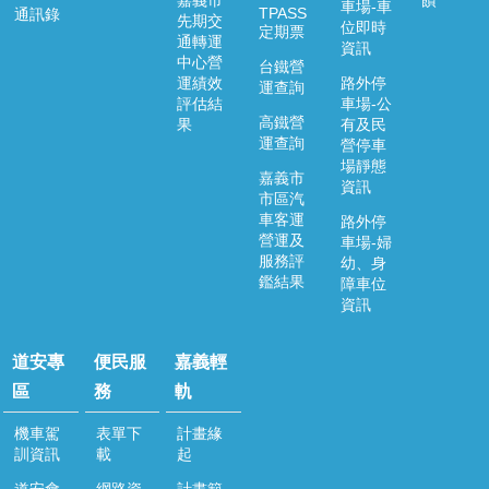
嘉義市
饋
車場-車
TPASS
通訊錄
先期交
位即時
定期票
通轉運
資訊
中心營
台鐵營
運績效
路外停
運查詢
評估結
車場-公
高鐵營
果
有及民
運查詢
營停車
場靜態
嘉義市
資訊
市區汽
車客運
路外停
營運及
車場-婦
服務評
幼、身
鑑結果
障車位
資訊
道安專
便民服
嘉義輕
區
務
軌
機車駕
表單下
計畫緣
訓資訊
載
起