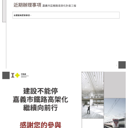
資
料
開
放
宣
告