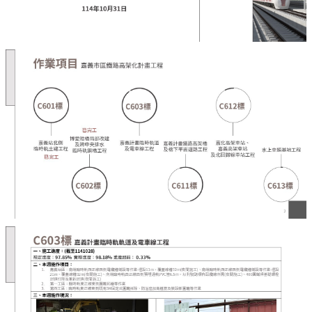
運
輸
服
務
停
車
相
關
服
務
鐵
路
高
架
化
道
安
專
區