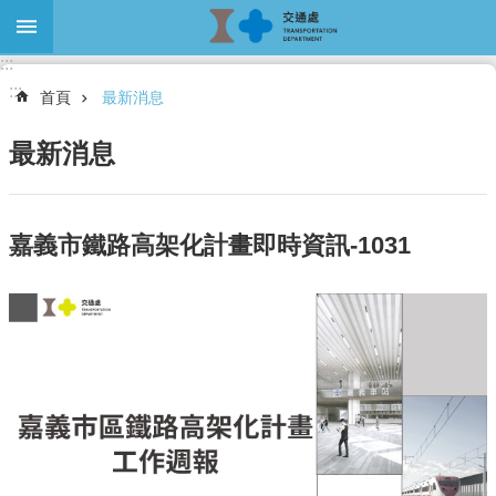
跳到主要內容區塊
:::
進
:::
階
首頁
最新消息
搜
尋
最新消息
關
嘉義市鐵路高架化計畫即時資訊-1031
於
本
處
最
新
消
息
大
眾