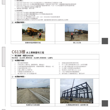
市
政
府
交
通
處
FB
資
訊
安
全
政
策
隱
私
權
政
策