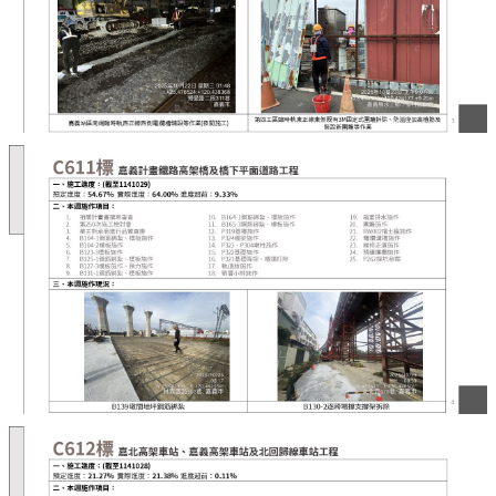
便
民
服
務
嘉
義
輕
軌
回
首
頁
網
站
導
覽
嘉
義