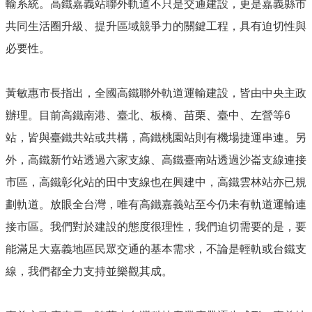
輸系統。高鐵嘉義站聯外軌道不只是交通建設，更是嘉義縣市
市
政
共同生活圈升級、提升區域競爭力的關鍵工程，具有迫切性與
府
必要性。
交
通
處
黃敏惠市長指出，全國高鐵聯外軌道運輸建設，皆由中央主政
FB
辦理。目前高鐵南港、臺北、板橋、苗栗、臺中、左營等6
資
站，皆與臺鐵共站或共構，高鐵桃園站則有機場捷運串連。另
訊
外，高鐵新竹站透過六家支線、高鐵臺南站透過沙崙支線連接
安
全
市區，高鐵彰化站的田中支線也在興建中，高鐵雲林站亦已規
政
劃軌道。放眼全台灣，唯有高鐵嘉義站至今仍未有軌道運輸連
策
接市區。我們對於建設的態度很理性，我們迫切需要的是，要
隱
能滿足大嘉義地區民眾交通的基本需求，不論是輕軌或台鐵支
私
權
線，我們都全力支持並樂觀其成。
政
策