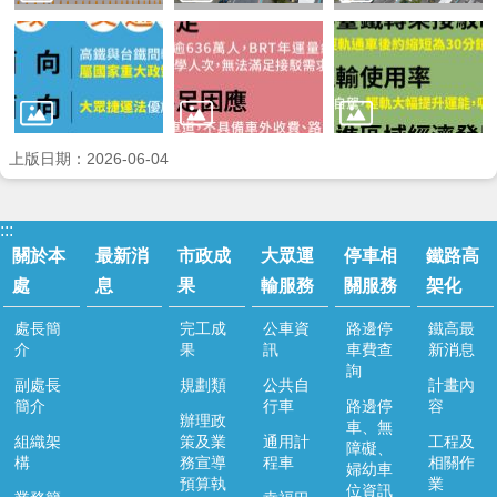
上版日期：2026-06-04
:::
關於本
最新消
市政成
大眾運
停車相
鐵路高
處
息
果
輸服務
關服務
架化
處長簡
完工成
公車資
路邊停
鐵高最
介
果
訊
車費查
新消息
詢
副處長
規劃類
公共自
計畫內
簡介
行車
路邊停
容
辦理政
車、無
組織架
策及業
通用計
工程及
障礙、
構
務宣導
程車
相關作
婦幼車
預算執
業
位資訊