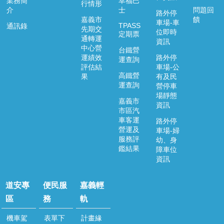
業務簡
幸福巴
行情形
介
士
問題回
路外停
嘉義市
饋
車場-車
TPASS
通訊錄
先期交
位即時
定期票
通轉運
資訊
中心營
台鐵營
運績效
路外停
運查詢
評估結
車場-公
高鐵營
果
有及民
運查詢
營停車
場靜態
嘉義市
資訊
市區汽
車客運
路外停
營運及
車場-婦
服務評
幼、身
鑑結果
障車位
資訊
道安專
便民服
嘉義輕
區
務
軌
機車駕
表單下
計畫緣