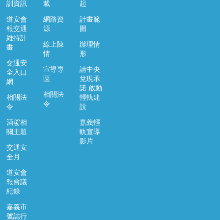
訓資訊
載
起
道安會
網路資
計畫範
報交通
源
圍
維持計
線上陳
辦理情
畫
情
形
交通安
宣導專
請中央
全入口
區
兌現承
網
諾 啟動
相關法
相關法
輕軌建
令
令
設
酒駕相
嘉義輕
關主題
軌宣導
影片
交通安
全月
道安會
報會議
紀錄
嘉義市
號誌行