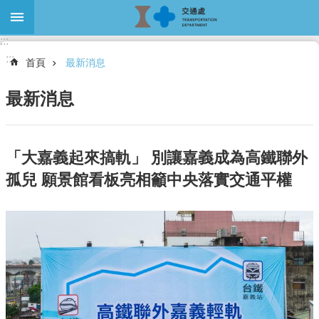
跳到主要內容區塊
:::
進
:::
階
首頁
最新消息
搜
尋
最新消息
關
「大嘉義起來搞軌」 別讓嘉義成為高鐵聯外
於
孤兒 願景館看板亮相籲中央落實交通平權
本
處
最
新
消
息
大
眾