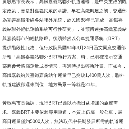
黃敏惠市長表示，高鐵嘉義站聯外軌道運輸，是中央主政的既
便
定政策，更是對嘉義民眾的承諾。早在高鐵興建之初，交通部
民
服
為完善高鐵沿線各站聯外系統，於民國88年已完成「高鐵嘉
務
義站聯外輕軌運輸系統可行性研究」，並預留連接高鐵嘉義站
嘉
與嘉義縣市的輕軌路廊。後續雖然以公車捷運系統（BRT）
義
提供階段性服務，但行政院民國94年3月24日函文同意交通部
輕
軌
所報「高鐵嘉義站聯外BRT執行方案」時，已明確指示交通
部應參考路廊運量成長情形，再適時提出輕軌計畫。而如今，
回
首
高鐵嘉義站與臺鐵嘉義站年運量早已突破1,400萬人次，聯外
頁
軌道建設卻遲未到位，地方民眾一等就是21年。
網
站
導
黃敏惠市長強調，現行BRT已難以承擔日益增加的旅運需
覽
求。嘉義BRT主要依賴專用車道，本質上仍屬一般公車，最
嘉
高日運量僅約5000人次，無法取代中長期發展所需的軌道運
義