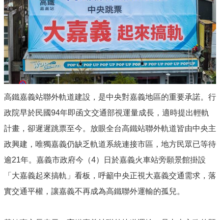
運
輸
服
務
停
車
相
關
服
高鐵嘉義站聯外軌道建設，是中央對嘉義地區的重要承諾。行
務
政院早於民國94年即函文交通部視運量成長，適時提出輕軌
鐵
計畫，卻遲遲跳票至今。放眼全台高鐵站聯外軌道皆由中央主
路
高
政興建，唯獨嘉義仍缺乏軌道系統連接市區，地方民眾已等待
架
逾21年。嘉義市政府今（4）日於嘉義火車站旁願景館掛設
化
「大嘉義起來搞軌」看板，呼籲中央正視大嘉義交通需求，落
道
實交通平權，讓嘉義不再成為高鐵聯外運輸的孤兒。
安
專
區