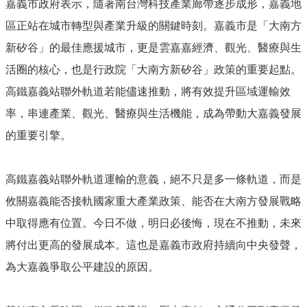
嘉義市政府表示，隨著南台灣科技產業廊帶逐步成形，嘉義地
資
料
區正站在城市轉型與產業升級的關鍵時刻。嘉義市是「大南方
開
新矽谷」的最佳應援城市，更是雲嘉嘉經濟、觀光、醫療與生
放
宣
活圈的核心，也是行政院「大南方新矽谷」政策的重要起點。
告
高鐵嘉義站聯外軌道若能儘速推動，將有效提升區域運輸效
率，串連產業、觀光、醫療與生活機能，成為帶動大嘉義發展
的重要引擎。
高鐵嘉義站聯外軌道運輸的意義，絕不只是多一條軌道，而是
攸關嘉義能否接軌國家重大產業政策、能否在大南方發展戰略
中取得應有位置。今日不做，明日必後悔，現在不推動，未來
將付出更高的發展成本。這也是嘉義市政府持續向中央發聲，
為大嘉義爭取公平建設的原因。