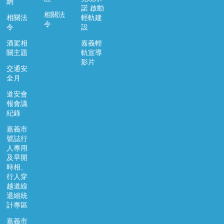
網
諾 啟動
相關法
相關法
輕軌建
令
令
設
酒駕相
嘉義輕
關主題
軌宣導
影片
交通安
全月
道安會
報會議
紀錄
嘉義市
號誌行
人專用
及早開
時相、
行人穿
越道線
退縮統
計專區
嘉義市