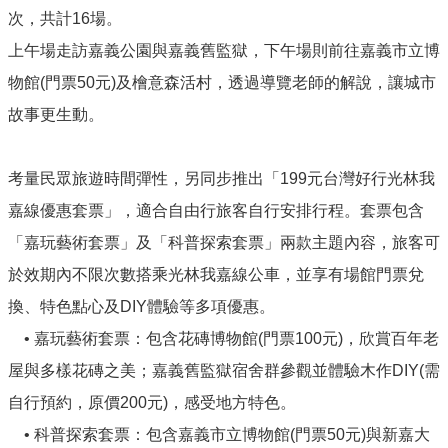
資
次，共計16場。
料
上午場走訪嘉義公園與嘉義舊監獄，下午場則前往嘉義市立博
開
放
物館(門票50元)及檜意森活村，透過導覽老師的解說，讓城市
宣
故事更生動。
告
考量民眾旅遊時間彈性，另同步推出「199元台灣好行光林我
嘉線優惠套票」，適合自由行旅客自行安排行程。套票包含
「嘉玩藝術套票」及「科普探索套票」兩款主題內容，旅客可
於效期內不限次數搭乘光林我嘉線公車，並享有場館門票兌
換、特色點心及DIY體驗等多項優惠。
• 嘉玩藝術套票：包含花磚博物館(門票100元)，欣賞百年老
屋與多樣花磚之美；嘉義舊監獄宿舍群參觀並體驗木作DIY(需
自行預約，原價200元)，感受地方特色。
• 科普探索套票：包含嘉義市立博物館(門票50元)與新嘉大