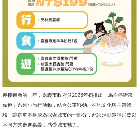
運
輸
服
務
停
車
相
關
服
務
鐵
路
高
迎接嶄新的一年，嘉義市政府於2026年初推出「馬不停蹄來
架
化
嘉遊」系列小旅行活動，結合公車移動、在地文化與主題體
驗，讓搭車本身成為探索城市的一部分，此次活動邀請民眾以
道
安
不同方式走進嘉義，感受城市魅力。
專
區