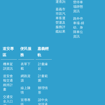
運查詢
營停車
場靜態
嘉義市
資訊
市區汽
車客運
路外停
營運及
車場-婦
服務評
幼、身
鑑結果
障車位
資訊
道安專
便民服
嘉義輕
區
務
軌
機車駕
表單下
計畫緣
訓資訊
載
起
道安會
網路資
計畫範
報交通
源
圍
維持計
線上陳
辦理情
畫
情
形
交通安
宣導專
請中央
全入口
區
兌現承