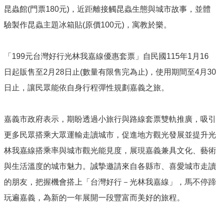
昆蟲館(門票180元)，近距離接觸昆蟲生態與城市故事，並體
驗製作昆蟲主題冰箱貼(原價100元)，寓教於樂。
「199元台灣好行光林我嘉線優惠套票」自民國115年1月16
日起販售至2月28日止(數量有限售完為止)，使用期間至4月30
日止，讓民眾能依自身行程彈性規劃嘉義之旅。
嘉義市政府表示，期盼透過小旅行與路線套票雙軌推廣，吸引
更多民眾搭乘大眾運輸走讀城市，促進地方觀光發展並提升光
林我嘉線搭乘率與城市觀光能見度，展現嘉義兼具文化、藝術
與生活溫度的城市魅力。誠摯邀請來自各縣市、喜愛城市走讀
的朋友，把握機會搭上「台灣好行－光林我嘉線」，馬不停蹄
玩遍嘉義，為新的一年展開一段豐富而美好的旅程。