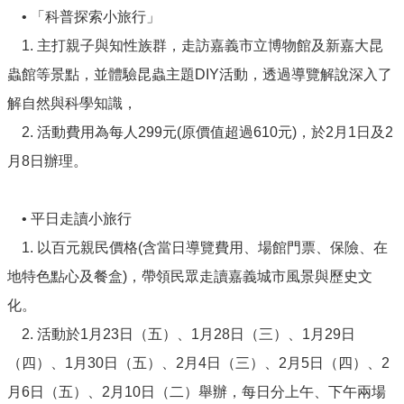
市
• 「科普探索小旅行」
政
1. 主打親子與知性族群，走訪嘉義市立博物館及新嘉大昆
府
蟲館等景點，並體驗昆蟲主題DIY活動，透過導覽解說深入了
交
通
解自然與科學知識，
處
2. 活動費用為每人299元(原價值超過610元)，於2月1日及2
FB
月8日辦理。
資
訊
安
• 平日走讀小旅行
全
1. 以百元親民價格(含當日導覽費用、場館門票、保險、在
政
策
地特色點心及餐盒)，帶領民眾走讀嘉義城市風景與歷史文
化。
隱
私
2. 活動於1月23日（五）、1月28日（三）、1月29日
權
政
（四）、1月30日（五）、2月4日（三）、2月5日（四）、2
策
月6日（五）、2月10日（二）舉辦，每日分上午、下午兩場