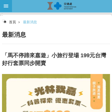
跳到主要內容區塊
:::
進
:::
階
首頁
最新消息
搜
尋
最新消息
關
「馬不停蹄來嘉遊」小旅行登場 199元台灣
於
好行套票同步開賣
本
處
最
新
消
息
大
眾