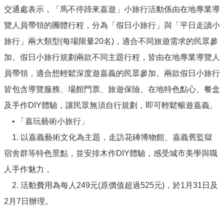
交通處表示，「馬不停蹄來嘉遊」小旅行活動係由在地專業導
便
民
覽人員帶領的團體行程，分為「假日小旅行」與「平日走讀小
服
旅行」兩大類型(每場限量20名)，適合不同旅遊需求的民眾參
務
加。假日小旅行規劃兩款不同主題行程，皆由在地專業導覽人
嘉
員帶領，適合想輕鬆深度遊嘉義的民眾參加。兩款假日小旅行
義
輕
皆包含導覽服務、場館門票、旅遊保險、在地特色點心、餐盒
軌
及手作DIY體驗，讓民眾無須自行規劃，即可輕鬆暢遊嘉義。
回
• 「嘉玩藝術小旅行」
首
1. 以嘉義藝術文化為主題，走訪花磚博物館、嘉義舊監獄
頁
宿舍群等特色景點，並安排木作DIY體驗，感受城市美學與職
網
站
人手作魅力，
導
2. 活動費用為每人249元(原價值超過525元)，於1月31日及
覽
2月7日辦理。
嘉
義