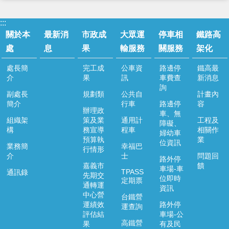
:::
關於本
最新消
市政成
大眾運
停車相
鐵路高
處
息
果
輸服務
關服務
架化
處長簡
完工成
公車資
路邊停
鐵高最
介
果
訊
車費查
新消息
詢
副處長
規劃類
公共自
計畫內
簡介
行車
路邊停
容
辦理政
車、無
組織架
策及業
通用計
工程及
障礙、
構
務宣導
程車
相關作
婦幼車
預算執
業
位資訊
業務簡
幸福巴
行情形
介
士
問題回
路外停
嘉義市
饋
車場-車
TPASS
通訊錄
先期交
位即時
定期票
通轉運
資訊
中心營
台鐵營
運績效
路外停
運查詢
評估結
車場-公
高鐵營
果
有及民